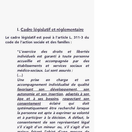
I. 
Cadre législatif et réglementaire
Le cadre législatif est posé à l'article L. 311-3 du 
code de l'action sociale et des familles :
"
L'exercice des droits et libertés 
individuels est garanti à toute personne 
accueillie et accompagnée par des 
établissements et services sociaux et 
médico-sociaux. Lui sont assurés :
(...)
Une prise en charge et un 
accompagnement individualisé de qualité 
favorisant son développement, son 
autonomie et son insertion
, 
adaptés à son 
âge et à ses besoins
, 
respectant son 
consentement
 éclairé qui doit 
systématiquement être recherché lorsque 
la personne est apte à exprimer sa volonté 
et à participer à la décision. A défaut, le 
consentement de son représentant légal 
s'il s'agit d'un mineur ou, s'il s'agit d'un 
majeur faisant l'objet d'une mesure de 