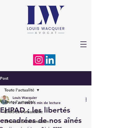
Post
Toute l'actualité
Louis Wacquier
Toute l'actualité
29 avr. 2025
5 min de lecture
EHPAD : les libertés
Droit de l'urbanisme
encadrées de nos aînés
Droit de la construction