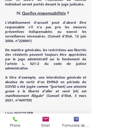
individuel seront portés devant le juge judicaire. 
IV. 
Quelles responsabilités
 ?
L'établissement d'accueil peut d'abord être 
responsable s'il n'a pas pris les mesures 
préventives indispensables ou exercé les 
surveillances nécessaires. (Conseil d'Etat, 12 juin 
2006, n°228841)
De manière générales, les restrictions aux libertés 
des résidents peuvent toujours être appréciées 
par le juge administratif sur le fondement de 
l'article L. 521-2 du code de justice 
administrative.
A titre d'exemple, une interdiction générale et 
absolue de sortir d'un EHPAD en période de 
COVID a été jugée comme "[portant] 
une atteinte 
grave à la liberté d'aller et venir
 [et] 
est 
manifestement illégale
" (Conseil d'Etat, 3 mars 
2021, n°449759)
Louis WACQUIER
Avocat en droit public
Phone
Email
Formulaire de contact