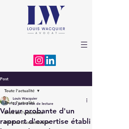
Post
Toute l'actualité
Louis Wacquier
Toute l'actualité
22 janv.
2 min de lecture
Valeur probante d'un
Droit de l'urbanisme
rapport d'expertise établi
Droit de la construction