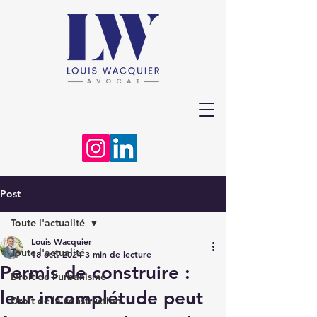
Post
Toute l'actualité
Louis Wacquier
Toute l'actualité
18 oct. 2024
3 min de lecture
Permis de construire :
Droit de l'urbanisme
leur incomplétude peut
Droit de la construction